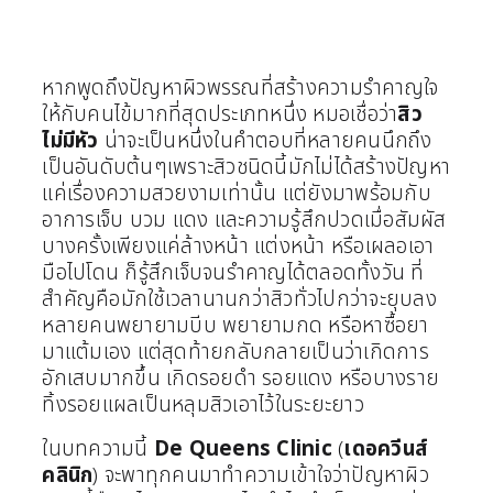
หากพูดถึงปัญหาผิวพรรณที่สร้างความรำคาญใจ
ให้กับคนไข้มากที่สุดประเภทหนึ่ง หมอเชื่อว่า
สิว
ไม่มีหัว
น่าจะเป็นหนึ่งในคำตอบที่หลายคนนึกถึง
เป็นอันดับต้นๆ
เพราะสิวชนิดนี้มักไม่ได้สร้างปัญหา
แค่เรื่องความสวยงามเท่านั้น แต่ยังมาพร้อมกับ
อาการเจ็บ บวม แดง และความรู้สึกปวดเมื่อสัมผัส
บางครั้งเพียงแค่ล้างหน้า แต่งหน้า หรือเผลอเอา
มือไปโดน ก็รู้สึกเจ็บจนรำคาญได้ตลอดทั้งวัน
ที่
สำคัญคือมักใช้เวลานานกว่าสิวทั่วไปกว่าจะยุบลง
หลายคนพยายามบีบ พยายามกด หรือหาซื้อยา
มาแต้มเอง แต่สุดท้ายกลับกลายเป็นว่าเกิดการ
อักเสบมากขึ้น เกิดรอยดำ รอยแดง หรือบางราย
ทิ้งรอยแผลเป็นหลุมสิวเอาไว้ในระยะยาว
ในบทความนี้
De Queens Clinic
(
เดอควีนส์
คลินิก
) จะพาทุกคนมาทำความเข้าใจว่าปัญหาผิว