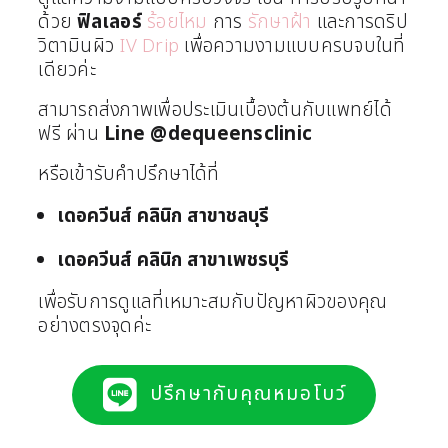
ด้วย
ฟิลเลอร์
ร้อยไหม
การ
รักษาฝ้า
และการดริป
วิตามินผิว
IV Drip
เพื่อความงามแบบครบจบในที่
เดียวค่ะ
สามารถส่งภาพเพื่อประเมินเบื้องต้นกับแพทย์ได้
ฟรี ผ่าน
Line
@dequeensclinic
หรือเข้ารับคำปรึกษาได้ที่
เดอควีนส์ คลินิก สาขาชลบุรี
เดอควีนส์ คลินิก สาขาเพชรบุรี
เพื่อรับการดูแลที่เหมาะสมกับปัญหาผิวของคุณ
อย่างตรงจุดค่ะ
ปรึกษากับคุณหมอโบว์