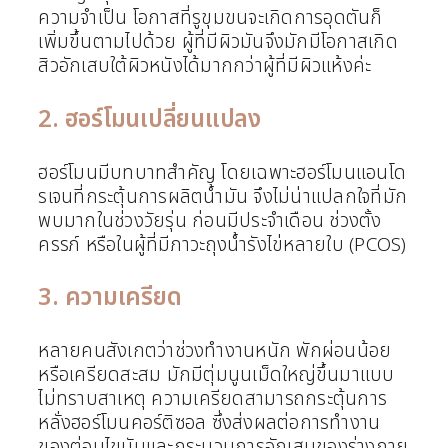
ความจำเป็น โอกาสที่รูขุมขนจะเกิดการอุดตันก็
เพิ่มขึ้นตามไปด้วย ผู้ที่มีผิวมันจึงมักมีโอกาสเกิด
สิวอักเสบใต้ผิวหนังได้มากกว่าผู้ที่มีผิวแห้งค่ะ
2. ฮอร์โมนเปลี่ยนแปลง
ฮอร์โมนมีบทบาทสำคัญ โดยเฉพาะฮอร์โมนแอนโด
รเจนที่กระตุ้นการผลิตน้ำมัน จึงไม่น่าแปลกใจที่มัก
พบมากในช่วงวัยรุ่น ก่อนมีประจำเดือน ช่วงตั้ง
ครรภ์ หรือในผู้ที่มีภาวะถุงน้ำรังไข่หลายใบ (PCOS)
3. ความเครียด
หลายคนสังเกตว่าช่วงทำงานหนัก พักผ่อนน้อย
หรือเครียดสะสม มักมีตุ่มนูนเม็ดใหญ่ขึ้นมาแบบ
ไม่ทราบสาเหตุ ความเครียดสามารถกระตุ้นการ
หลั่งฮอร์โมนคอร์ติซอล ซึ่งส่งผลต่อการทำงาน
ของต่อมไขมันและกระบวนการอักเสบของร่างกาย