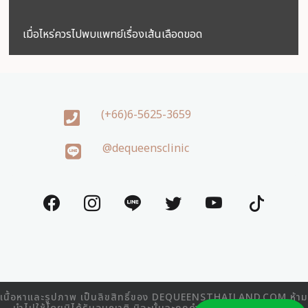
เมื่อไหร่ควรไปพบแพทย์เรื่องเส้นเลือดขอด
(+66)6-5625-3659
@dequeensclinic
เนื้อหาและรูปภาพ เป็นลิขสิทธิ์ของ DEQUEENSTHAILAND.COM ห้าม