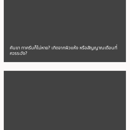
คันขา ทาครีมก็ไม่หาย? เกิดจากผิวแห้ง หรือสัญญาณเตือนที่
ควรระวัง?