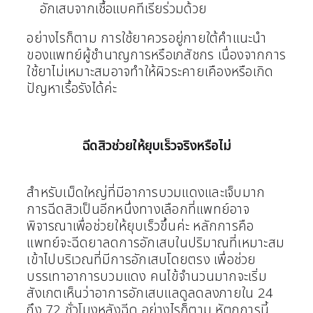
อักเสบจากเชื้อแบคทีเรียร่วมด้วย
อย่างไรก็ตาม การใช้ยาควรอยู่ภายใต้คำแนะนำ
ของแพทย์ผู้ชำนาญการหรือเภสัชกร เนื่องจากการ
ใช้ยาไม่เหมาะสมอาจทำให้ผิวระคายเคืองหรือเกิด
ปัญหาเรื้อรังได้ค่ะ
ฉีดสิวช่วยให้ยุบเร็วจริงหรือไม่
สำหรับเม็ดใหญ่ที่มีอาการบวมแดงและเจ็บมาก
การฉีดสิวเป็นอีกหนึ่งทางเลือกที่แพทย์อาจ
พิจารณาเพื่อช่วยให้ยุบเร็วขึ้นค่ะ
หลักการคือ
แพทย์จะฉีดยาลดการอักเสบในปริมาณที่เหมาะสม
เข้าไปบริเวณที่มีการอักเสบโดยตรง เพื่อช่วย
บรรเทาอาการบวมแดง
คนไข้จำนวนมากจะเริ่ม
สังเกตเห็นว่าอาการอักเสบแลดูลดลงภายใน 24
ถึง 72 ชั่วโมงหลังฉีด อย่างไรก็ตาม หัตถการนี้