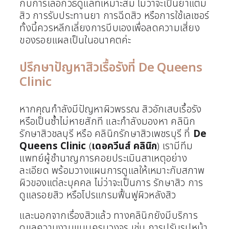
กับการเลือกวิธีดูแลที่เหมาะสม ไม่ว่าจะเป็นยาแต้ม
สิว การรับประทานยา การฉีดสิว หรือการใช้เลเซอร์
ทั้งนี้ควรหลีกเลี่ยงการบีบเองเพื่อลดความเสี่ยง
ของรอยแผลเป็นในอนาคตค่ะ
ปรึกษาปัญหาสิวเรื้อรังที่ De Queens
Clinic
หากคุณกำลังมีปัญหาผิวพรรณ สิวอักเสบเรื้อรัง
หรือเป็นซ้ำไม่หายสักที และกำลังมองหา คลินิก
รักษาสิวชลบุรี หรือ คลินิกรักษาสิวเพชรบุรี ที่
De
Queens Clinic
(
เดอควีนส์ คลินิก
) เรามีทีม
แพทย์ผู้ชำนาญการคอยประเมินสาเหตุอย่าง
ละเอียด พร้อมวางแผนการดูแลให้เหมาะกับสภาพ
ผิวของแต่ละบุคคล ไม่ว่าจะเป็นการ รักษาสิว การ
ดูแลรอยสิว หรือโปรแกรมฟื้นฟูผิวหลังสิว
และนอกจากเรื่องสิวแล้ว ทางคลินิกยังมีบริการ
ดูแลความงามแบบครบวงจร เช่น การปรับรูปหน้า