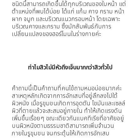
ชนิดนี้สามารถเกิดขึ้นได้ทุกบริเวณของใบหน้า แต่
ตำแหน่งที่พบได้บ่อย ได้แก่ แก้ม คาง กราม
หน้า
ผาก จมูก และบริเวณแนวกรอบหน้า โดยเฉพาะ
บริเวณคางและกราม ซึ่งมักสัมพันธ์กับการ
เปลี่ยนแปลงของฮอร์โมนในร่างกายค่ะ
ทำไมสิวไม่มีหัวถึงเจ็บมากกว่าสิวทั่วไป
คำถามนี้เป็นคำถามที่คนไข้ถามหมอบ่อยมากค่ะ
สาเหตุหลักเกิดจากการอักเสบที่อยู่ลึกลงไปใต้
ผิวหนัง เมื่อรูขุมขนเกิดการอุดตัน ไขมันและเซลล์
ผิวที่ตายแล้วจะสะสมอยู่ภายใน ทำให้เกิดแรงดัน
เพิ่มขึ้นเรื่อยๆ ขณะเดียวกันแบคทีเรียที่อาศัยอยู่
บนผิวหนังตามธรรมชาติสามารถเพิ่มจำนวน
ภายในรูขุมขน จนกระตุ้นให้เกิดการอักเสบ