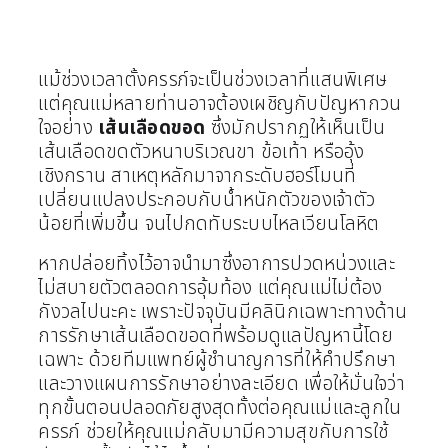
แม้ช่วงเวลาตั้งครรภ์จะเป็นช่วงเวลาที่แสนพิเศษ
แต่คุณแม่หลายท่านอาจต้องเผชิญกับปัญหากวน
ใจอย่าง
เส้นเลือดขอด
ซึ่งมักปรากฏให้เห็นเป็น
เส้นเลือดขดตัวหนาบริเวณขา ข้อเท้า หรืออุ้ง
เชิงกราน สาเหตุหลักมาจากระดับฮอร์โมนที่
เปลี่ยนแปลงประกอบกับน้ำหนักตัวของเจ้าตัว
น้อยที่เพิ่มขึ้น จนไปกดทับระบบไหลเวียนโลหิต
หากปล่อยทิ้งไว้อาจนำมาซึ่งอาการปวดหน่วงและ
ไม่สบายตัวตลอดการอุ้มท้อง แต่คุณแม่ไม่ต้อง
กังวลไปนะคะ เพราะปัจจุบันมีคลินิกเฉพาะทางด้าน
การรักษาเส้นเลือดขอดที่พร้อมดูแลปัญหานี้โดย
เฉพาะ ด้วยทีมแพทย์ผู้ชำนาญการที่ให้คำปรึกษา
และวางแผนการรักษาอย่างละเอียด เพื่อให้มั่นใจว่า
ทุกขั้นตอนปลอดภัยสูงสุดทั้งต่อคุณแม่และลูกใน
ครรภ์ ช่วยให้คุณแม่กลับมามีความสุขกับการใช้