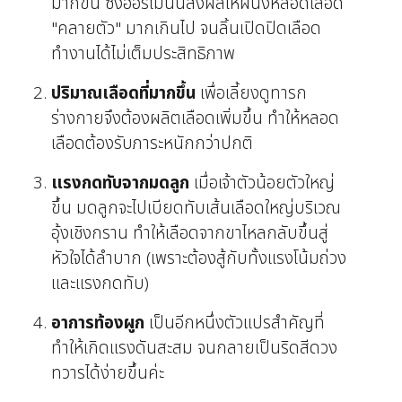
มากขึ้น ซึ่งฮอร์โมนนี้ส่งผลให้ผนังหลอดเลือด
"คลายตัว" มากเกินไป จนลิ้นเปิดปิดเลือด
ทำงานได้ไม่เต็มประสิทธิภาพ
ปริมาณเลือดที่มากขึ้น
เพื่อเลี้ยงดูทารก
ร่างกายจึงต้องผลิตเลือดเพิ่มขึ้น ทำให้หลอด
เลือดต้องรับภาระหนักกว่าปกติ
แรงกดทับจากมดลูก
เมื่อเจ้าตัวน้อยตัวใหญ่
ขึ้น มดลูกจะไปเบียดทับเส้นเลือดใหญ่บริเวณ
อุ้งเชิงกราน ทำให้เลือดจากขาไหลกลับขึ้นสู่
หัวใจได้ลำบาก (เพราะต้องสู้กับทั้งแรงโน้มถ่วง
และแรงกดทับ)
อาการท้องผูก
เป็นอีกหนึ่งตัวแปรสำคัญที่
ทำให้เกิดแรงดันสะสม จนกลายเป็นริดสีดวง
ทวารได้ง่ายขึ้นค่ะ