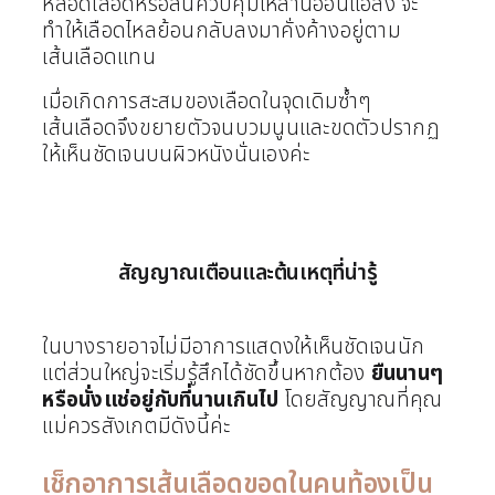
หลอดเลือดหรือลิ้นควบคุมเหล่านี้อ่อนแอลง จะ
ทำให้เลือดไหลย้อนกลับลงมาคั่งค้างอยู่ตาม
เส้นเลือดแทน
เมื่อเกิดการสะสมของเลือดในจุดเดิมซ้ำๆ
เส้นเลือดจึงขยายตัวจนบวมนูนและขดตัวปรากฏ
ให้เห็นชัดเจนบนผิวหนังนั่นเองค่ะ
สัญญาณเตือนและต้นเหตุที่น่ารู้
ในบางรายอาจไม่มีอาการแสดงให้เห็นชัดเจนนัก
แต่ส่วนใหญ่จะเริ่มรู้สึกได้ชัดขึ้นหากต้อง
ยืนนานๆ
หรือนั่งแช่อยู่กับที่นานเกินไป
โดยสัญญาณที่คุณ
แม่ควรสังเกตมีดังนี้ค่ะ
เช็กอาการเส้นเลือดขอดในคนท้องเป็น