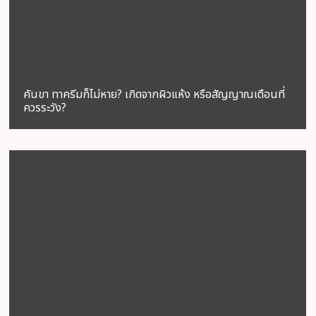
คันขา ทาครีมก็ไม่หาย? เกิดจากผิวแห้ง หรือสัญญาณเตือนที่
ควรระวัง?