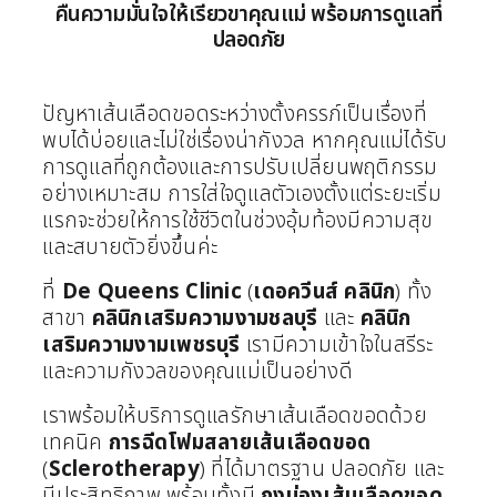
คืนความมั่นใจให้เรียวขาคุณแม่ พร้อมการดูแลที่
ปลอดภัย
ปัญหาเส้นเลือดขอดระหว่างตั้งครรภ์เป็นเรื่องที่
พบได้บ่อยและไม่ใช่เรื่องน่ากังวล หากคุณแม่ได้รับ
การดูแลที่ถูกต้องและการปรับเปลี่ยนพฤติกรรม
อย่างเหมาะสม การใส่ใจดูแลตัวเองตั้งแต่ระยะเริ่ม
แรกจะช่วยให้การใช้ชีวิตในช่วงอุ้มท้องมีความสุข
และสบายตัวยิ่งขึ้นค่ะ
ที่
De Queens Clinic
(
เดอควีนส์ คลินิก
) ทั้ง
สาขา
คลินิกเสริมความงามชลบุรี
และ
คลินิก
เสริมความงามเพชรบุรี
เรามีความเข้าใจในสรีระ
และความกังวลของคุณแม่เป็นอย่างดี
เราพร้อมให้บริการดูแลรักษาเส้นเลือดขอดด้วย
เทคนิค
การฉีดโฟมสลายเส้นเลือดขอด
(
Sclerotherapy
) ที่ได้มาตรฐาน ปลอดภัย และ
มีประสิทธิภาพ พร้อมทั้งมี
ถุงน่องเส้นเลือดขอด