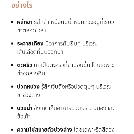
อย่างไร
หนักขา
รู้สึกล้าเหมือนมีน้ำหนักถ่วงอยู่ที่เรียว
ขาตลอดเวลา
ระคายเคือง
มีอาการคันยิบๆ บริเวณ
เส้นเลือดที่นูนออกมา
ตะคริว
มักเป็นตะคริวที่ขาบ่อยขึ้น โดยเฉพาะ
ช่วงกลางคืน
ปวดหน่วง
รู้สึกเจ็บตึงหรือปวดตุบๆ บริเวณ
ขาช่วงล่าง
บวมน้ำ
สังเกตเห็นอาการบวมบริเวณน่องและ
ข้อเท้า
ความไม่สบายตัวช่วงล่าง
โดยเฉพาะริดสีดวง