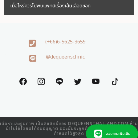
เมื่อไหร่ควรไปพบแพทย์เรื่องเส้นเลือดขอด
(+66)6-5625-3659
@dequeensclinic
เนื้อหาและรูปภาพ เป็นลิขสิทธิ์ของ DEQUEENSTHAILAND.COM ห้าม
นำไปใช้โดยมิได้รับอนุญาติ มิฉะนั้นจะถูกดำเนินคดีตามที่กฎหมาย
กำหนดไว้สูงสุด
สอบถามเพิ่มเติม