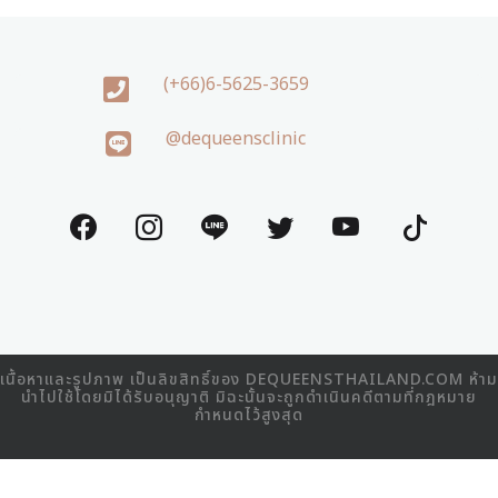
(+66)6-5625-3659
@dequeensclinic
เนื้อหาและรูปภาพ เป็นลิขสิทธิ์ของ DEQUEENSTHAILAND.COM ห้าม
นำไปใช้โดยมิได้รับอนุญาติ มิฉะนั้นจะถูกดำเนินคดีตามที่กฎหมาย
กำหนดไว้สูงสุด