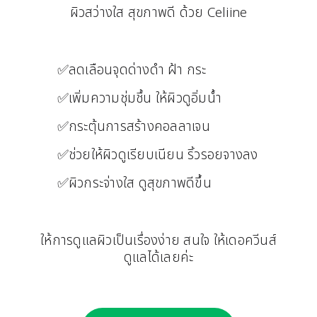
ผิวสว่างใส สุขภาพดี ด้วย Celiine
✅ลดเลือนจุดด่างดำ ฝ้า กระ
✅เพิ่มความชุ่มชื้น ให้ผิวดูอิ่มน้ำ
✅กระตุ้นการสร้างคอลลาเจน
✅ช่วยให้ผิวดูเรียบเนียน ริ้วรอยจางลง
✅ผิวกระจ่างใส ดูสุขภาพดีขึ้น
ให้การดูแลผิวเป็นเรื่องง่าย สนใจ ให้เดอควีนส์
ดูแลได้เลยค่ะ