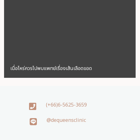
เมื่อไหร่ควรไปพบแพทย์เรื่องเส้นเลือดขอด
(+66)6-5625-3659
@dequeensclinic