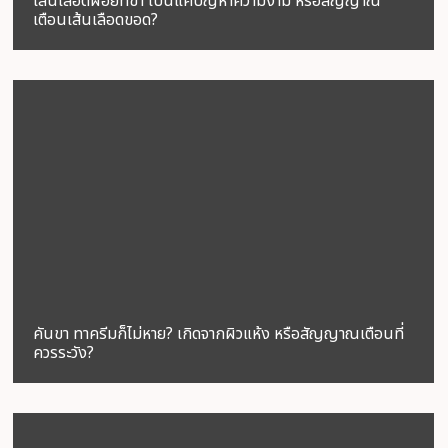
เส้นเลือดฝอยที่ขา เป็นแค่ปัญหาความงาม หรือสัญญาณ
เตือนเส้นเลือดขอด?
คันขา ทาครีมก็ไม่หาย? เกิดจากผิวแห้ง หรือสัญญาณเตือนที่
ควรระวัง?