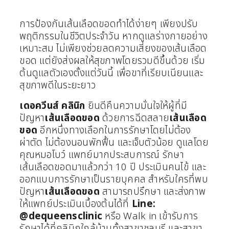
การป้องกันเส้นเลือดขอดทำได้ง่ายๆ เพียงปรับ
พฤติกรรมในชีวิตประจำวัน หากดูแลร่างกายอย่าง
เหมาะสม ไม่เพียงช่วยลดความเสี่ยงของเส้นเลือด
ขอด แต่ยังส่งผลให้สุขภาพโดยรวมดีขึ้นด้วย เริ่ม
ต้นดูแลตัวเองตั้งแต่วันนี้ เพื่อขาที่เรียบเนียนและ
สุขภาพดีในระยะยาว
เดอควีนส์ คลินิก
ยินดีคืนความมั่นใจให้ผู้ที่มี
ปัญหา
เส้นเลือดขอด
ด้วยการฉีดสลาย
เส้นเลือด
ขอด
อีกหนึ่งทางเลือกในการรักษาโดยไม่ต้อง
ผ่าตัด ไม่ต้องนอนพักฟื้น และเจ็บตัวน้อย ดูแลโดย
คุณหมอโบว์ แพทย์มากประสบการณ์ รักษา
เส้นเลือดขอดมาแล้วกว่า 10 ปี ประเมินคนไข้ และ
ออกแบบการรักษาเป็นรายบุคคล สำหรับใครที่พบ
ปัญหา
เส้นเลือดขอด
สามารถปรึกษา และส่งภาพ
ให้แพทย์ประเมินเบื้องต้นได้ที่
Line:
@dequeensclinic
หรือ Walk in เข้ารับการ
รักษาได้ที่คลินิกใกล้บ้านทั้งสาขาชลบุรี และสาขา