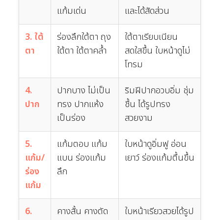
แก้มเด่น
และได้สัดส่วน
3. ใต้
ร่องลึกใต้ตา ถุง
ใต้ตาเรียบเนียน
ตา
ใต้ตา ใต้ตาคล้ำ
สดใสขึ้น ใบหน้าดูไม่
โทรม
4.
ปากบาง ไม่เป็น
ริมฝีปากอวบอิ่ม ชุ่ม
ปาก
ทรง ปากแห้ง
ชื้น ได้รูปทรง
เป็นร่อง
สวยงาม
5.
แก้มตอบ แก้ม
ใบหน้าดูอิ่มฟู อ่อน
แก้ม/
แบน ร่องแก้ม
เยาว์ ร่องแก้มตื้นขึ้น
ร่อง
ลึก
แก้ม
6.
คางสั้น คางตัด
ใบหน้าเรียวสวยได้รูป