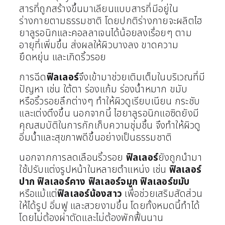
สารที่ถูกสร้างขึ้นมาเลียนแบบสารที่มีอยู่ใน
ร่างกายตามธรรมชาติ โดยปกติร่างกายจะผลิตไฮ
ยาลูรอนิกและคอลลาเจนได้น้อยลงเรื่อยๆ ตาม
อายุที่เพิ่มขึ้น ส่งผลให้ผิวบางลง ขาดความ
ยืดหยุ่น และเกิดริ้วรอย
การฉีด
ฟิลเลอร์
จึงเข้ามาช่วยเติมเต็มในบริเวณที่มี
ปัญหา เช่น ใต้ตา ร่องแก้ม ร่องน้ำหมาก ขมับ
หรือริ้วรอยลึกต่างๆ ทำให้ผิวดูเรียบเนียน กระชับ
และเต่งตึงขึ้น นอกจากนี้ ไฮยาลูรอนิกแอซิดยังมี
คุณสมบัติในการกักเก็บความชุ่มชื้น จึงทำให้ผิวดู
อิ่มน้ำและสุขภาพดีขึ้นอย่างเป็นธรรมชาติ
นอกจากการลดเลือนริ้วรอย
ฟิลเลอร์
ยังถูกนำมา
ใช้ปรับแต่งรูปหน้าในหลายตำแหน่ง เช่น
ฟิลเลอร์
ปาก
ฟิลเลอร์คาง
ฟิลเลอร์จมูก ฟิลเลอร์ขมับ
หรือแม้แต่
ฟิลเลอร์น้องสาว
เพื่อช่วยเสริมสัดส่วน
ให้ได้รูป อิ่มฟู และสวยงามขึ้น โดยทั้งหมดนี้ทำได้
โดยไม่ต้องผ่าตัดและไม่ต้องพักฟื้นนาน