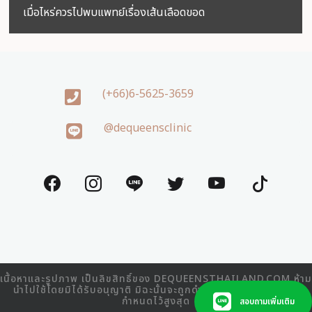
เมื่อไหร่ควรไปพบแพทย์เรื่องเส้นเลือดขอด
(+66)6-5625-3659
@dequeensclinic
เนื้อหาและรูปภาพ เป็นลิขสิทธิ์ของ DEQUEENSTHAILAND.COM ห้าม
นำไปใช้โดยมิได้รับอนุญาติ มิฉะนั้นจะถูกดำเนินคดีตามที่กฎหมาย
กำหนดไว้สูงสุด
สอบถามเพิ่มเติม