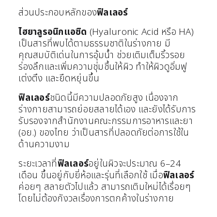
ส่วนประกอบหลักของ
ฟิลเลอร์
ไฮยาลูรอนิกแอซิด
(Hyaluronic Acid หรือ HA)
เป็นสารที่พบได้ตามธรรมชาติในร่างกาย มี
คุณสมบัติเด่นในการอุ้มน้ำ ช่วยเติมเต็มริ้วรอย
ร่องลึกและเพิ่มความชุ่มชื้นให้ผิว ทำให้ผิวดูอิ่มฟู
เต่งตึง และยืดหยุ่นขึ้น
ฟิลเลอร์
ชนิดนี้มีความปลอดภัยสูง เนื่องจาก
ร่างกายสามารถย่อยสลายได้เอง และยังได้รับการ
รับรองจากสำนักงานคณะกรรมการอาหารและยา
(อย.) ของไทย ว่าเป็นสารที่ปลอดภัยต่อการใช้ใน
ด้านความงาม
ระยะเวลาที่
ฟิลเลอร์
อยู่ในผิวจะประมาณ 6–24
เดือน ขึ้นอยู่กับยี่ห้อและรุ่นที่เลือกใช้ เมื่อ
ฟิลเลอร์
ค่อยๆ สลายตัวไปแล้ว สามารถเติมใหม่ได้เรื่อยๆ
โดยไม่ต้องกังวลเรื่องการตกค้างในร่างกาย