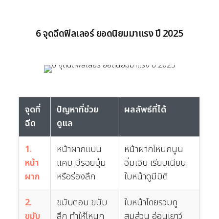
6 จุดฉีดฟิลเลอร์ ยอดนิยมมาแรง ปี 2025
จุดที่
ปัญหาที่ช่วย
ผลลัพธ์ที่ได้
ฉีด
ดูแล
1.
หน้าผากแบน
หน้าผากโหนกนูน
หน้า
แคบ มีรอยบุ๋ม
อิ่มเอิบ เรียบเนียน
ผาก
หรือร่องลึก
ใบหน้าดูมีมิติ
2.
ขมับตอบ ขมับ
ใบหน้าโดยรวมดู
ขมับ
ลึก ทำให้โหนก
สมส่วน อ่อนเยาว์