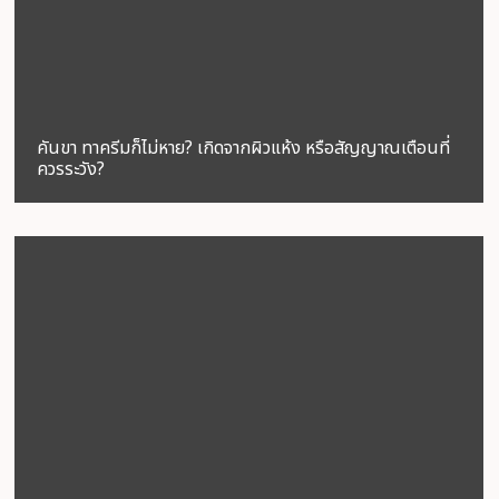
คันขา ทาครีมก็ไม่หาย? เกิดจากผิวแห้ง หรือสัญญาณเตือนที่
ควรระวัง?