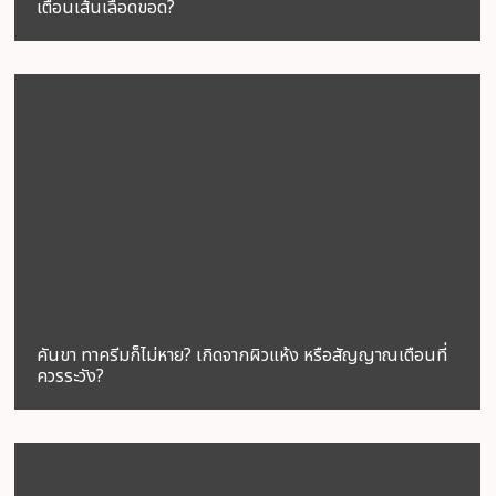
เตือนเส้นเลือดขอด?
คันขา ทาครีมก็ไม่หาย? เกิดจากผิวแห้ง หรือสัญญาณเตือนที่
ควรระวัง?