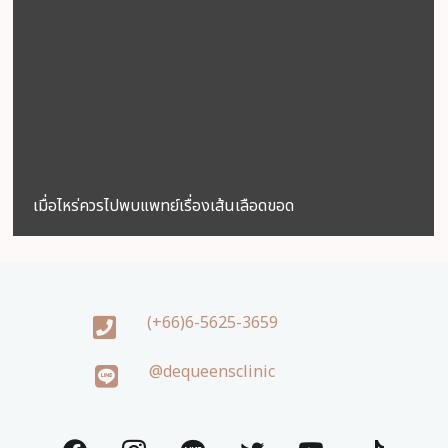
เมื่อไหร่ควรไปพบแพทย์เรื่องเส้นเลือดขอด
(+66)6-5625-3659
@dequeensclinic